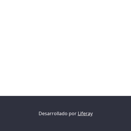
Desarrollado por
Liferay